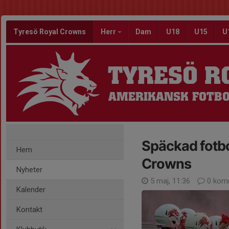
Tyresö Royal Crowns
Herr
Dam
U18
U15
U
TYRESÖ R
AMERIKANSK FOTBO
Späckad fotbo
Hem
Crowns
Nyheter
5 maj, 11:36
0 kom
Kalender
Kontakt