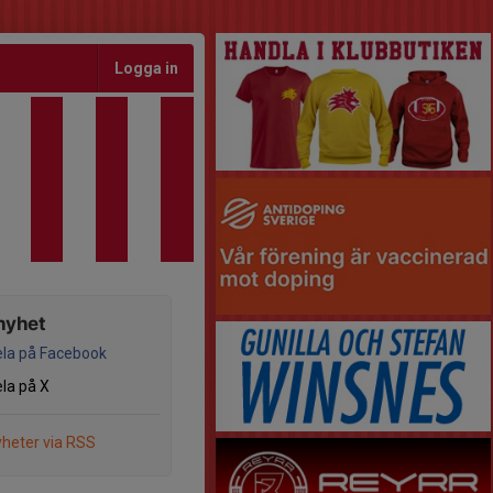
Logga in
nyhet
la på Facebook
la på X
heter via RSS