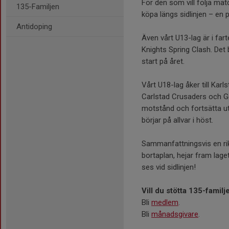
För den som vill följa ma
135-Familjen
köpa längs sidlinjen – en 
Antidoping
Även vårt U13-lag är i fart
Knights Spring Clash. Det 
start på året.
Vårt U18-lag åker till Kar
Carlstad Crusaders och Göt
motstånd och fortsätta u
börjar på allvar i höst.
Sammanfattningsvis en rik
bortaplan, hejar fram lage
ses vid sidlinjen!
Vill du stötta 135-familj
Bli
medlem
.
Bli
månadsgivare
.