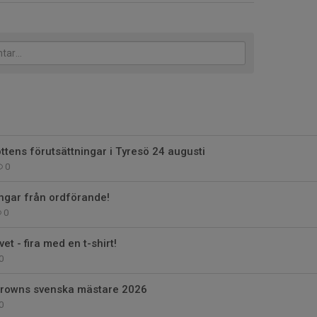
ttens förutsättningar i Tyresö 24 augusti
0
gar från ordförande!
0
vet - fira med en t-shirt!
0
Crowns svenska mästare 2026
0