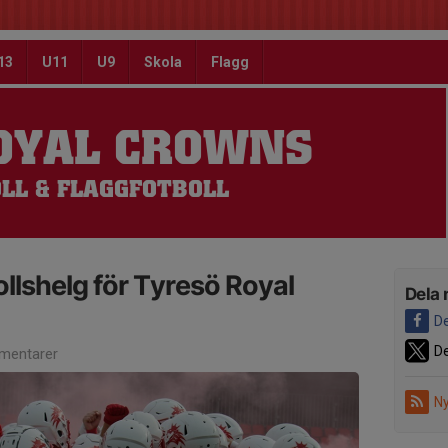
13
U11
U9
Skola
Flagg
OYAL CROWNS
LL & FLAGGFOTBOLL
llshelg för Tyresö Royal
Dela 
De
De
mentarer
Ny