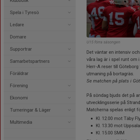
Klubbutik
Spela i Tyresö
Ledare
Domare
U15 förra säsongen
Supportrar
Det väntar en intensiv och
våra lag är i spel runt om
Samarbetspartners
Herr-A reser till Götebor
Föräldrar
utmaning på bortagräs.
Se matchen på plats i Göt
Förening
På söndag bjuds det på am
Ekonomi
utvecklingsserie på Stran
Matcherna spelas enligt fö
Turneringar & Läger
Kl. 12.00 mot Täby Fl
Multimedia
Kl. 13.30 mot Uppsal
Kl. 15.00 SMM