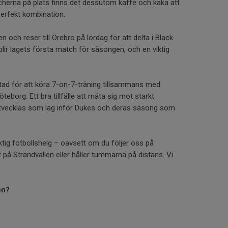
tcherna på plats finns det dessutom kaffe och kaka att
perfekt kombination.
en och reser till Örebro på lördag för att delta i Black
blir lagets första match för säsongen, och en viktig
lstad för att köra 7-on-7-träning tillsammans med
eborg. Ett bra tillfälle att mäta sig mot starkt
tvecklas som lag inför Dukes och deras säsong som
tig fotbollshelg – oavsett om du följer oss på
t på Strandvallen eller håller tummarna på distans. Vi
en?