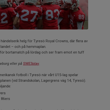
 händelserik helg för Tyresö Royal Crowns, där flera av
 i landet – och på hemmaplan.
g för bortamatch på lördag och ser fram emot en tuff
eborg eller på
SWE3play
.
erikansk fotboll i Tyresö när vårt U15-lag spelar
dplanen (vid Strandskolan, Lagergrens väg 14, Tyresö).
ljande:
yers
a 86ers