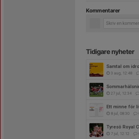
Kommentarer
Tidigare nyheter
Samtal om idro
3 aug, 12:48
Sommarhälsnin
27 jul, 12:34
Ett minne för li
8 jul, 08:30
Tyresö Royal 
7 jul, 12:12