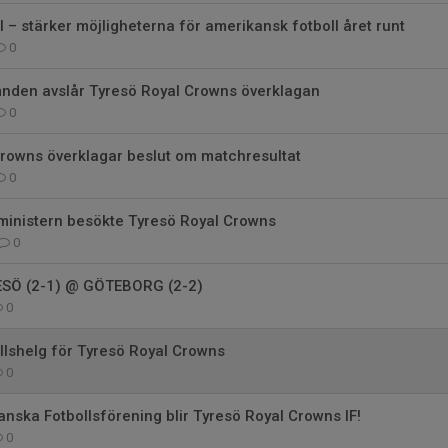
 – stärker möjligheterna för amerikansk fotboll året runt
0
mnden avslår Tyresö Royal Crowns överklagan
0
Crowns överklagar beslut om matchresultat
0
ministern besökte Tyresö Royal Crowns
0
ESÖ (2-1) @ GÖTEBORG (2-2)
0
lshelg för Tyresö Royal Crowns
0
nska Fotbollsförening blir Tyresö Royal Crowns IF!
0