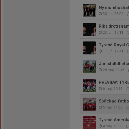
Ny inomhushall
30 jun, 08:04
Riksidrottsnä
23 jun, 15:11
Tyresö Royal 
11 jun, 17:41
Jämställdhets
28 maj, 21:45
PREVIEW: TYR
6 maj, 20:11
Späckad fotbol
5 maj, 11:36
Tyresö Amerika
4 maj, 13:00