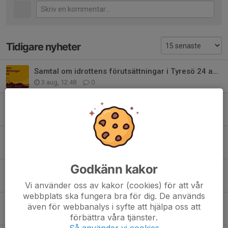
Tidigare nyheter
Samtal om idrottens förutsättningar i Tyresö 24 augusti
3 aug, 12:48
0
Sommarhälsningar från ordförande!
27 jul, 12:34
0
Ett minne för livet - fira med en t-shirt!
8 jul, 08:30
0
Godkänn kakor
Tyresö Royal Crowns svenska mästare 2026
7 jul, 12:12
0
Vi använder oss av kakor (cookies) för att vår
webbplats ska fungera bra för dig. De används
Ny inomhushall – stärker möjligheterna för amerikansk fotboll året runt
även för webbanalys i syfte att hjälpa oss att
30 jun, 08:04
0
förbättra våra tjänster.
Så använder vi cookies