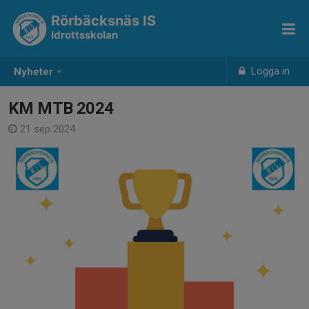
Rörbäcksnäs IS
Idrottsskolan
Logga in
Nyheter
KM MTB 2024
21 sep 2024