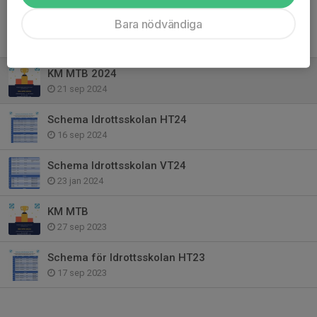
Bara nödvändiga
Tidigare nyheter
KM MTB 2024
21 sep 2024
Schema Idrottsskolan HT24
16 sep 2024
Schema Idrottsskolan VT24
23 jan 2024
KM MTB
27 sep 2023
Schema för Idrottsskolan HT23
17 sep 2023