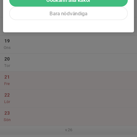
17
Mån
Bara nödvändiga
18
Tis
19
Ons
20
Tor
21
Fre
22
Lör
23
Sön
v.26