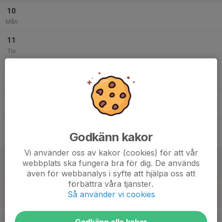
10
Mån
11
Tis
12
Ons
13
Tor
14
Godkänn kakor
Fre
Vi använder oss av kakor (cookies) för att vår
15
webbplats ska fungera bra för dig. De används
Lör
även för webbanalys i syfte att hjälpa oss att
förbättra våra tjänster.
16
Så använder vi cookies
Sön
v.25
Godkänn alla kakor