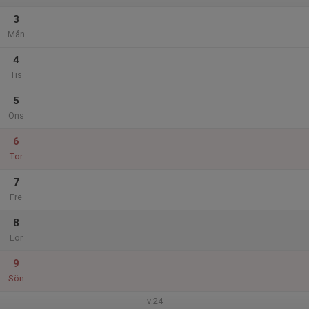
3
Mån
4
Tis
5
Ons
6
Tor
7
Fre
8
Lör
9
Sön
v.24