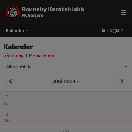
Ronneby Karateklubb
Nybörjare
Logga in
Kalender
Kalender
Gå till idag
|
Prenumerera
Juni 2024
1
Lör
2
Sön
v.23