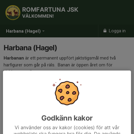
ROMFARTUNA JSK
VÄLKOMMEN!
Logga in
Harbana (Hagel)
Harbana (Hagel)
Harbanan
är ett permanent uppfört jaktstigsmål med två
harfigurer som går på räls. Banan är öppen året om för
klubbens medlemmar.
Upphäng för lerduvor
Lerduvor (duvor kan t ex plockas från vallen på trapbanan) kan
hängas upp med plåtklammor på ståltråd, för övningsskytte med
hagelvapen.
Godkänn kakor
Kulskytte
mot hagelmål och mot vallarna på hagelbanorna
är strängt förbjudet.
Vi använder oss av kakor (cookies) för att vår
webbplats ska fungera bra för dig. De används