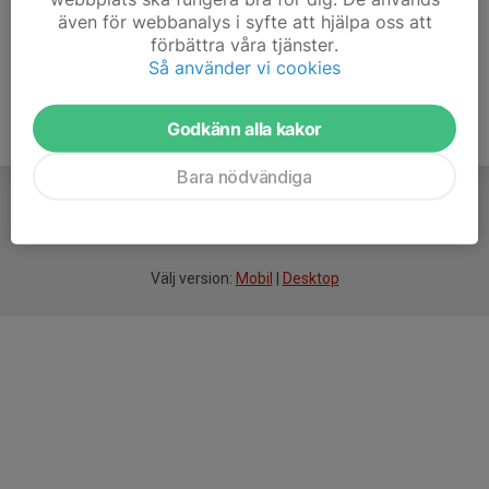
även för webbanalys i syfte att hjälpa oss att
Vid skytte utanför jourtid
:
förbättra våra tjänster.
Vänligen respektera klubbens regler och skjuttider.
Så använder vi cookies
Godkänn alla kakor
Bara nödvändiga
För
smarta
idrottsföreningar
Välj version:
Mobil
|
Desktop