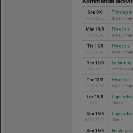
Kommande aktivit
Sön 9/8
Träningsm
10:00-12:00
Bjäre Entrep
Mån 10/8
Fys och Is
17:15-18:15
Bjäre Entrep
Tis 11/8
Fys och Is
18:15-19:15
Bjäre Entrep
Ons 12/8
Ledarmöte
17:00-18:30
Exclusive L
Tor 13/8
Fys och Is
17:15-18:15
Bjäre Entrep
Lör 15/8
Uppstartsl
09:00
Tåssjö
Sön 16/8
Uppstartsl
00:00-10:00
Tåssjö
Sön 16/8
Föräldram