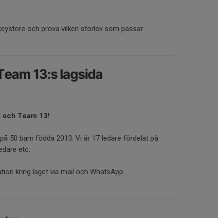
keystore och prova vilken storlek som passar....
 Team 13:s lagsida
K och Team 13!
på 50 barn födda 2013. Vi är 17 ledare fördelat på
ledare etc.
ation kring laget via mail och WhatsApp....