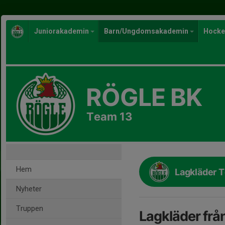
Juniorakademin
Barn/Ungdomsakademin
Hocke
RÖGLE BK
Team 13
Hem
Lagkläder 
Nyheter
Truppen
Lagkläder frå