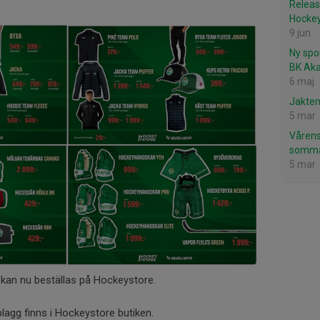
Releas
Hocke
9 jun
Ny spo
BK Ak
6 maj
Jakten
5 mar
Vårens
somma
5 mar
kan nu beställas på Hockeystore.
lagg finns i Hockeystore butiken.