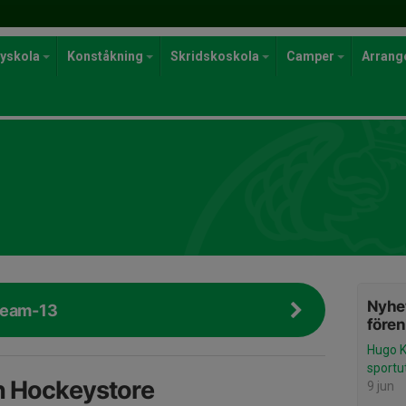
yskola
Konståkning
Skridskoskola
Camper
Arran
Nyhet
Team-13
före
Hugo K
sportu
n Hockeystore
9 jun