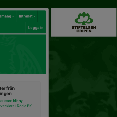
gemang
Intranät
Logga in
er från
ningen
arlsson blir ny
tvecklare i Rögle BK.