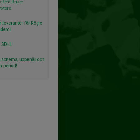
efest Bauer
ystore
rtleverantör för Rögle
ademi.
 SDHL!
 schema, uppehåll och
rperiod!