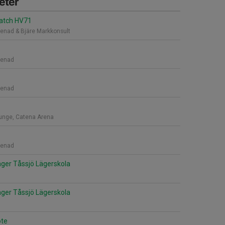
eter
atch HV71
renad & Bjäre Markkonsult
renad
renad
ounge, Catena Arena
renad
äger Tåssjö Lägerskola
äger Tåssjö Lägerskola
öte