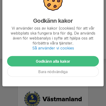
070-215 11 55
sara.jenderklint@roedeers.se
Robert Andersson
Godkänn kakor
Coach
073-252 52 63
Vi använder oss av kakor (cookies) för att vår
robert.andersson@roedeers.se
webbplats ska fungera bra för dig. De används
även för webbanalys i syfte att hjälpa oss att
förbättra våra tjänster.
Så använder vi cookies
Godkänn alla kakor
Bara nödvändiga