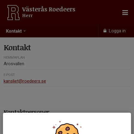
Västerås Roedeers
Herr
Logga in
Kontakt
Kontakt
HEMMAPLAN
Arosvallen
E-POST
kansliet@roedeers.se
Kontaktpersoner
Sara Jenderklint
Headcoach