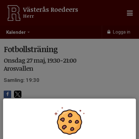
Västerås Roedeers
Herr
Logga in
Kalender
Fotbollsträning
Onsdag 27 maj, 19:30-21:00
Arosvallen
Samling: 19:30