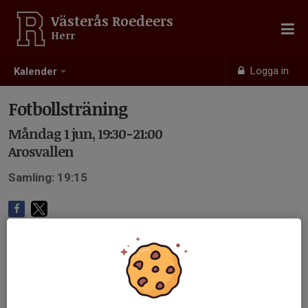
Västerås Roedeers
Herr
Logga in
Kalender
Fotbollsträning
Måndag 1 jun, 19:30-21:00
Arosvallen
Samling: 19:15