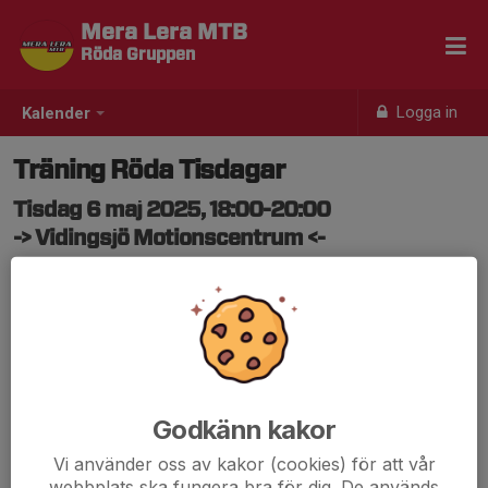
Mera Lera MTB
Röda Gruppen
Logga in
Kalender
Träning Röda Tisdagar
Tisdag 6 maj 2025, 18:00-20:00
-> Vidingsjö Motionscentrum <-
Samling: 18:00, Vidingsjö Motionscentrum
Hej,
Vi samlas i Vidingsjö som vanligt.
18:00 dom första träningarna, sen kör vi från 18:30.
Info kommer via WhatsApp
//Tränarna
Godkänn kakor
Vi använder oss av kakor (cookies) för att vår
webbplats ska fungera bra för dig. De används