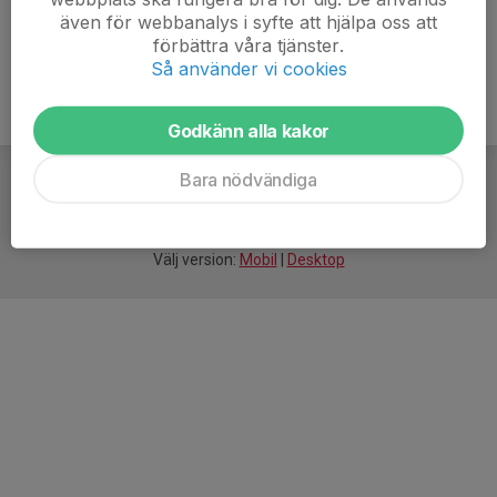
även för webbanalys i syfte att hjälpa oss att
förbättra våra tjänster.
Så använder vi cookies
Godkänn alla kakor
Bara nödvändiga
För
smarta
idrottsföreningar
Välj version:
Mobil
|
Desktop