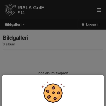
RIALA GoIF
F 14
Logga in
Bildgalleri
Bildgalleri
0 album
Inga album skapade