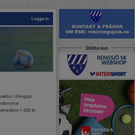
Logga in
Stötta oss
aktör i Rengsjö.
dmedlemmar.
ldmedlem 1 000 kr.