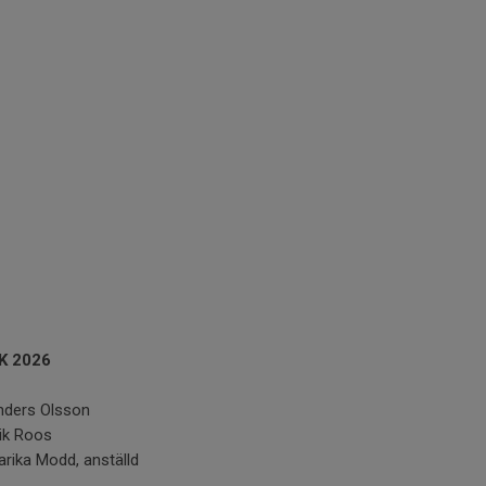
SK 2026
nders Olsson
ik Roos
rika Modd, anställd