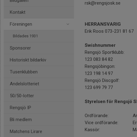
Bildgalleri
rsk@rengsjosk.se
Kontakt
Föreningen
HERRANSVARIG
Erik Roos 073-231 81 67
Bildades 1931
Swishnummer
Sponsorer
Rengsjö Sportklubb:
123 083 84 82
Historiskt bildarkiv
Rengsjöbingon:
Tusenklubben
123 198 14 97
Rengsjö Discgolf:
Andelslotteriet
123 699 79 77
50/50-lotter
Styrelsen för Rengsjö 
Rengsjö IP
Ordförande:
A
Bli medlem
Vice ordförande:
Er
Kassör:
Ma
Matchens Lirare