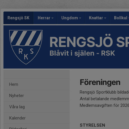
Rengsjö SK
Herrar
Ungdom
Knattar
Bollkul
RENGSJÖ S
Blåvit i själen - RSK
Föreningen
Hem
Rengsjö Sportklubb bildad
Nyheter
Antal betalande medlemmar
Medlemsavgiften för 2026 
Våra lag
Kalender
STYRELSEN