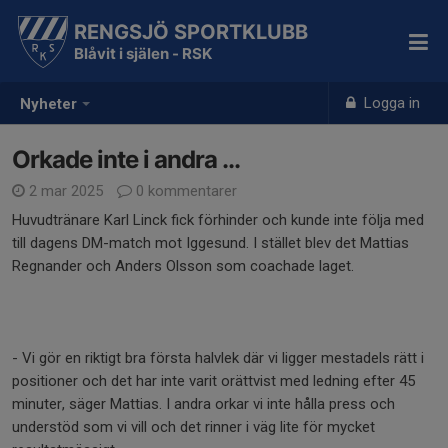
RENGSJÖ SPORTKLUBB
Blåvit i själen - RSK
Logga in
Nyheter
Orkade inte i andra ...
2 mar 2025
0 kommentarer
Huvudtränare Karl Linck fick förhinder och kunde inte följa med
till dagens DM-match mot Iggesund. I stället blev det Mattias
Regnander och Anders Olsson som coachade laget.
- Vi gör en riktigt bra första halvlek där vi ligger mestadels rätt i
positioner och det har inte varit orättvist med ledning efter 45
minuter, säger Mattias. I andra orkar vi inte hålla press och
understöd som vi vill och det rinner i väg lite för mycket