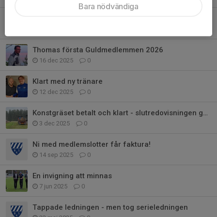
Bara nödvändiga
17 december och träning...
17 dec 2025
0
Thomas första Guldmedlemmen 2026
16 dec 2025
0
Klart med ny tränare
12 dec 2025
0
Konstgräset betalt och klart - slutredovisningen godkänd
3 dec 2025
0
Ni med medlemslotter får faktura!
14 sep 2025
0
En invigning att minnas
7 jun 2025
0
Tappade ledningen - men tog serieledningen