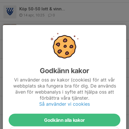
Köp 50-50 lott & vinn...
14 apr, 10:25
0
Lugnt årsmöte
25 mar, 17:59
0
Viktig information inför Sponsorloppet 16 maj
19 mar, 14:19
0
Allt inför årsmötet - alla välkomna
Godkänn kakor
16 mar, 17:20
0
Vi använder oss av kakor (cookies) för att vår
Efter 58 år - Rengsjöbingon läggs ner
webbplats ska fungera bra för dig. De används
21 dec 2025
0
även för webbanalys i syfte att hjälpa oss att
förbättra våra tjänster.
Här är lagen som P16 får möta
Så använder vi cookies
20 dec 2025
0
Godkänn alla kakor
Extra historiskt år - dom unga i första led
18 dec 2025
0