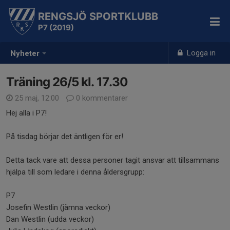
RENGSJÖ SPORTKLUBB
P7 (2019)
Logga in
Nyheter
Träning 26/5 kl. 17.30
25 maj, 12:00
0 kommentarer
Hej alla i P7!
På tisdag börjar det äntligen för er!
Detta tack vare att dessa personer tagit ansvar att tillsammans
hjälpa till som ledare i denna åldersgrupp:
P7
Josefin Westlin (jämna veckor)
Dan Westlin (udda veckor)