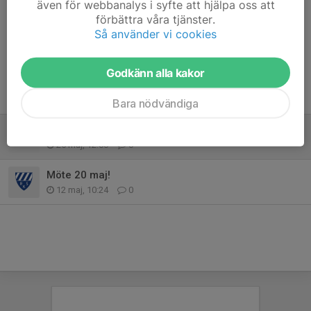
även för webbanalys i syfte att hjälpa oss att
förbättra våra tjänster.
Dela nyhet
Så använder vi cookies
Godkänn alla kakor
Tidigare nyheter
Bara nödvändiga
Träning 26/5 kl. 17.30
25 maj, 12:00
0
Möte 20 maj!
12 maj, 10:24
0