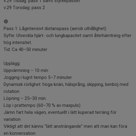
v.29 Tisdag: pass 1 samt styrkepasset
v.29 Torsdag: pass 2
🟢
Pass 1: Lågintensivt distanspass (aerob uthållighet)
Syfte: Utveckla hjärt- och lungkapacitet samt återhämtning efter
hög intensitet.
Tid: Ca 40–50 minuter
Upplägg:
Uppvärmning – 10 min:
Jogging i lugnt tempo 5–7 minuter
Dynamisk rörlighet: höga knän, hälsprång, skipping, benböj med
rotation
Löpning – 25–30 min:
Löp i prattempo (60–70 % av maxpuls)
Jämn fart hela vägen, eventuellt i lätt kuperad terräng för
variation
Viktigt att det känns “lätt ansträngande” men att man kan föra
en konversation