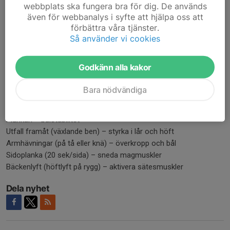
Nedvarvning – 5 min:
webbplats ska fungera bra för dig. De används
Jogga lugnt + rörlighet/stretch
även för webbanalys i syfte att hjälpa oss att
förbättra våra tjänster.
💪
Så använder vi cookies
Styrkepass (samma för båda passen)
Syfte: Stärka bål, ben, höfter – skadeförebyggande och
Godkänn alla kakor
prestationshöjande
Tid: ca 10–15 min
Bara nödvändiga
Styrkecirkel – 2–3 varv, 40 sek arbete / 20 sek vila:
Benböj med hopp – explosivitet i benen
Plankan – bålstabilitet
Utfall framåt (växlande ben) – styrka i lår och höft
Armhävningar (på tå eller knä) – överkropp och bål
Sidoplanka (20 sek/sida) – sneda magmuskler
Bäckenlyft (höftlyft på rygg) – aktivera sätesmuskler
Dela nyhet