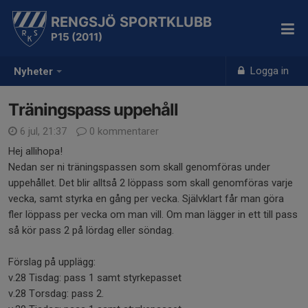
RENGSJÖ SPORTKLUBB
P15 (2011)
Logga in
Nyheter
Träningspass uppehåll
6 jul, 21:37
0 kommentarer
Hej allihopa!
Nedan ser ni träningspassen som skall genomföras under
uppehållet. Det blir alltså 2 löppass som skall genomföras varje
vecka, samt styrka en gång per vecka. Självklart får man göra
fler löppass per vecka om man vill. Om man lägger in ett till pass
så kör pass 2 på lördag eller söndag.
Förslag på upplägg:
v.28 Tisdag: pass 1 samt styrkepasset
v.28 Torsdag: pass 2.