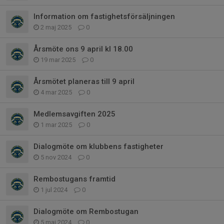
Information om fastighetsförsäljningen
2 maj 2025
0
Årsmöte ons 9 april kl 18.00
19 mar 2025
0
Årsmötet planeras till 9 april
4 mar 2025
0
Medlemsavgiften 2025
1 mar 2025
0
Dialogmöte om klubbens fastigheter
5 nov 2024
0
Rembostugans framtid
1 jul 2024
0
Dialogmöte om Rembostugan
5 maj 2024
0