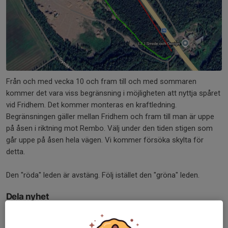
Från och med vecka 10 och fram till och med sommaren
kommer det vara viss begränsning i möjligheten att nyttja spåret
vid Fridhem. Det kommer monteras en kraftledning.
Begränsningen gäller mellan Fridhem och fram till man är uppe
på åsen i riktning mot Rembo. Välj under den tiden stigen som
går uppe på åsen hela vägen. Vi kommer försöka skylta för
detta.
Den "röda" leden är avstäng. Följ istället den "gröna" leden.
Dela nyhet