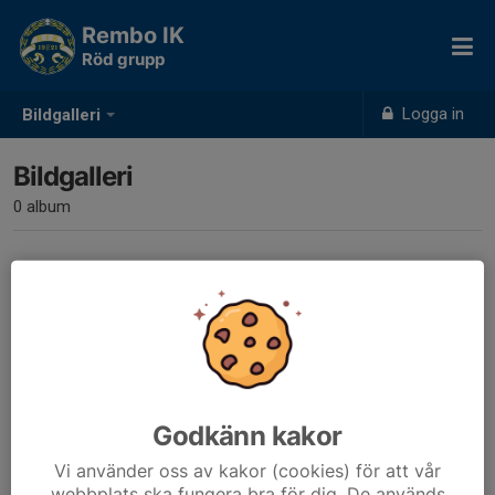
Rembo IK
Röd grupp
Logga in
Bildgalleri
Bildgalleri
0 album
Inga album skapade
Godkänn kakor
Vi använder oss av kakor (cookies) för att vår
webbplats ska fungera bra för dig. De används