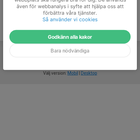
även för webbanalys i syfte att hjälpa oss att
förbättra våra tjänster.
Så använder vi cookies
Godkänn alla kakor
Bara nödvändiga
För
smarta
idrottsföreningar
Välj version:
Mobil
|
Desktop