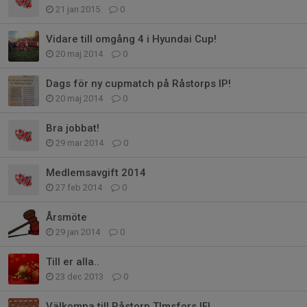
21 jan 2015
0
Vidare till omgång 4 i Hyundai Cup!
20 maj 2014
0
Dags för ny cupmatch på Råstorps IP!
20 maj 2014
0
Bra jobbat!
29 mar 2014
0
Medlemsavgift 2014
27 feb 2014
0
Årsmöte
29 jan 2014
0
Till er alla..
23 dec 2013
0
Välkomna till Råstorp TImsfors IF!