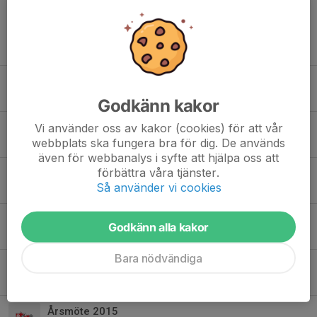
Tidigare nyheter
Följ oss i appen Min Fotboll
22 maj, 20:09
0
Godkänn kakor
Vi använder oss av kakor (cookies) för att vår
Vi har Joynat...
webbplats ska fungera bra för dig. De används
27 mar 2024
0
även för webbanalys i syfte att hjälpa oss att
förbättra våra tjänster.
Klipp från Kändismatchen 2015
Så använder vi cookies
17 sep 2015
0
Kändismatch till Råstorp!
Godkänn alla kakor
16 jun 2015
0
Bara nödvändiga
Medlemsavgift 2015
3 mar 2015
0
Årsmöte 2015