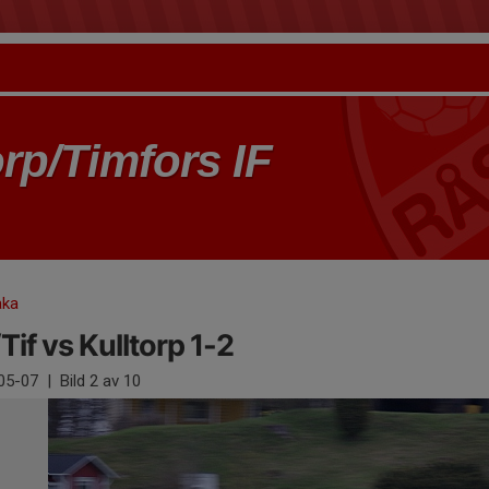
rp/Timfors IF
aka
/Tif vs Kulltorp 1-2
05-07
|
Bild
2
av 10