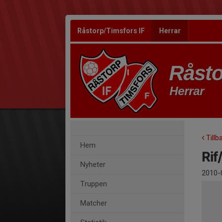
Råstorp/Timsfors IF
Herrar
Råsto
Herrar
Tillb
Hem
Rif
Nyheter
2010-
Truppen
Matcher