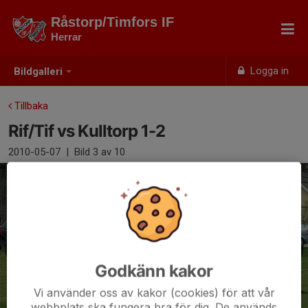
Råstorp/Timfors IF
Herrar
Logga in
Bildgalleri
Tillbaka
Rif/Tif vs Kulltorp 1-2
2010-05-07
|
Bild
3
av 10
Godkänn kakor
Vi använder oss av kakor (cookies) för att vår
webbplats ska fungera bra för dig. De används