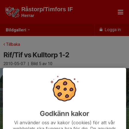
Råstorp/Timfors IF
Herrar
Logga in
Bildgalleri
Tillbaka
Rif/Tif vs Kulltorp 1-2
2010-05-07
|
Bild
5
av 10
Godkänn kakor
Vi använder oss av kakor (cookies) för att vår
webbplats ska fungera bra för dig. De används