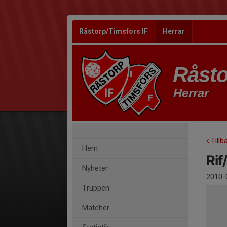
Råstorp/Timsfors IF
Herrar
Råsto
Herrar
Tillb
Hem
Rif
Nyheter
2010-
Truppen
Matcher