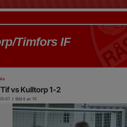
rp/Timfors IF
aka
/Tif vs Kulltorp 1-2
05-07
|
Bild
6
av 10