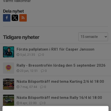
Varmt välkomna!
Dela nyhet
Tidigare nyheter
Första pallplatsen i RX1 för Casper Jansson
5 jul, 21:35
0
Rally - Bresontrofén lördag den 5 september 2026
23 jun, 12:51
0
Nästa Bilsportträff med tema Karting 2/6 kl 18:00
7 maj, 07:44
0
Nästa Bilsportträff med tema Rally 16/4 kl 18:00
8 apr, 22:00
0