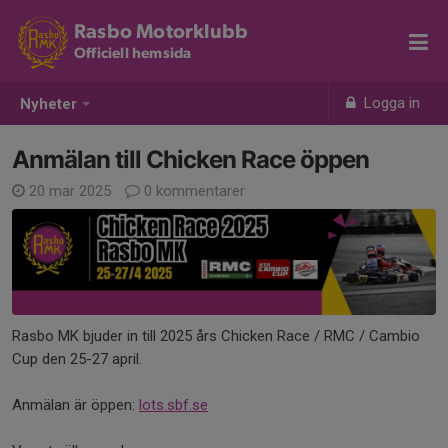
Rasbo Motorklubb
Officiell hemsida
Logga in
Nyheter
Anmälan till Chicken Race öppen
20 mar 2025
0 kommentarer
Rasbo MK bjuder in till 2025 års Chicken Race / RMC / Cambio
Cup den 25-27 april.
Anmälan är öppen:
lots.sbf.se