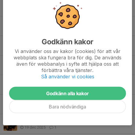
Nu kraftsamlar vi och skapar en grusarena igen!
21 mar, 10:01
0
Folkrace tema vid nästa Bilsportträff
10 mar, 17:59
0
Godkänn kakor
Rasbo MK Sociala medier och kommunikation
20 feb, 17:00
0
Vi använder oss av kakor (cookies) för att vår
webbplats ska fungera bra för dig. De används
Bilsportträffar i Rasbo MK`s Klubblokal
även för webbanalys i syfte att hjälpa oss att
3 feb, 10:34
0
förbättra våra tjänster.
Så använder vi cookies
Inställd - Rally - Licensutbildning co-driver 4 januari - Inställd
19 dec 2025
0
Godkänn alla kakor
Rally - Licenskurs 29 december
Bara nödvändiga
19 dec 2025
0
Bilsportträff i Gåvsta Klubbstuga
19 dec 2025
1