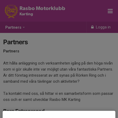
Rasbo Motorklubb
Karting
Logga in
Partners
Partners
Partners
Att hålla anläggning och verksamheten igång på den höga nivån
som vi gör skulle inte var möjligt utan våra fantastiska Partners.
Är ditt företag intresserat av att synas på Rörken Ring och i
samband med våra tävlingar och aktiviteter?
Ta kontakt med oss, så hittar vi en samarbetsform som passar
oss och er samt utvecklar Rasbo MK Karting
Berg Entreprenad