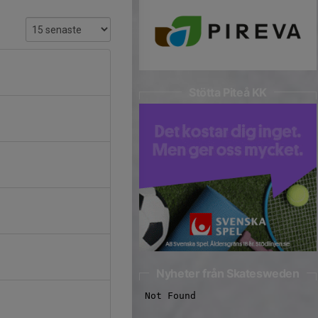
Stötta Piteå KK
Nyheter från Skatesweden