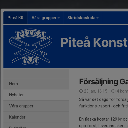
Piteå KK
Våra grupper
Skridskoskola
Piteå Kons
Försäljning G
Hem
23 jan, 16:15
4 kom
Nyheter
Så var det dags för försäl
Våra grupper
funktions-/sport- och friti
Kalender
En flaska kostar 129 kr och
upp först, leverans sker i