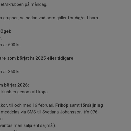
met/skrubben på måndag.
ka grupper, se nedan vad som gäller för dig/ditt barn.
 Ögel:
.
ri är 600 kr.
are som börjat ht 2025 eller tidigare:
ri är 360 kr.
m börjat 2026:
na klubben genom att köpa.
kor, till och med 16 februari.
Friköp
samt
försäljning
meddelas via SMS till Svetlana Johansson, tfn 076-
i.
rväntas man sälja enl säljmål).