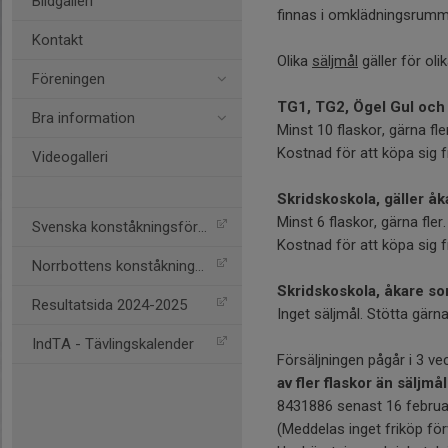
Bildgalleri
finnas i omklädningsrum
Kontakt
Olika
säljmål
gäller för oli
Föreningen
TG1, TG2, Ögel Gul och
Bra information
Minst 10 flaskor, gärna fler
Kostnad för att köpa sig f
Videogalleri
Skridskoskola, gäller åk
Minst 6 flaskor, gärna fler.
Svenska konståkningsförb.
Kostnad för att köpa sig f
Norrbottens konståkningsf
Skridskoskola, åkare so
Resultatsida 2024-2025
Inget säljmål. Stötta gär
IndTA - Tävlingskalender
Försäljningen pågår i 3 vec
av fler flaskor än säljmål
8431886 senast 16 februar
(Meddelas inget friköp fö