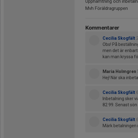
Upphämtning och inbetal
Mvh Föräldragruppen
Kommentarer
Cecilia Skogfält
Obs! På beställnin
men det är enbart 
kan man kryssa fö
Maria Holmgren
Hej! När ska inbet
Cecilia Skogfält
Inbetalning sker v
82 99. Senast sön
Cecilia Skogfält
Märk betalningen