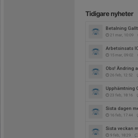
Tidigare nyheter
Betalning Gallt
21 mar, 10:09
Arbetsinsats 
15 mar, 09:02
Obs! Ändring a
26 feb, 12:52
Upphämtning G
23 feb, 18:16
Sista dagen me
16 feb, 17:44
Sista veckan m
9 feb, 18:29