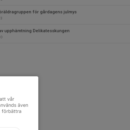
l föräldragruppen för gårdagens julmys
3
 av upphämtning Delikatesskungen
0
att vår
 används även
t förbättra