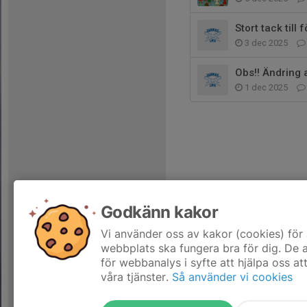
Stort tack til
3 dec 2025
Obs!! Ändring
1 dec 2025
Godkänn kakor
Vi använder oss av kakor (cookies) för 
webbplats ska fungera bra för dig. De
för webbanalys i syfte att hjälpa oss at
våra tjänster.
Så använder vi cookies