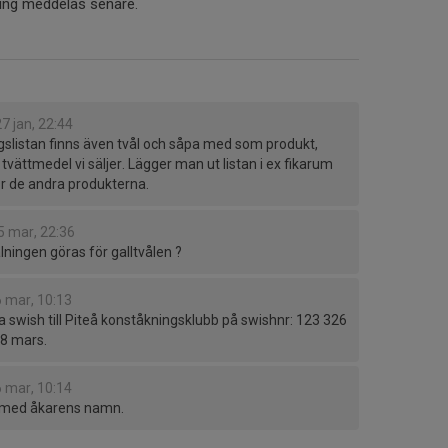
ning meddelas senare.
27 jan, 22:44
gslistan finns även tvål och såpa med som produkt,
tvättmedel vi säljer. Lägger man ut listan i ex fikarum
r de andra produkterna.
5 mar, 22:36
alningen göras för galltvålen ?
6 mar, 10:13
ia swish till Piteå konståkningsklubb på swishnr: 123 326
 8 mars.
6 mar, 10:14
 med åkarens namn.