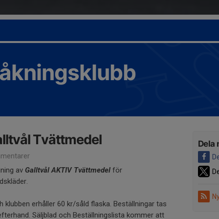
tåkningsklubb
alltvål Tvättmedel
Dela 
mentarer
De
jning av
Galltvål AKTIV Tvättmedel
för
De
dskläder.
Ny
 klubben erhåller 60 kr/såld flaska. Beställningar tas
 efterhand. Säljblad och Beställningslista kommer att