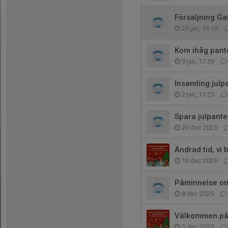
Försäljning Ga
23 jan, 16:15
Kom ihåg pant
9 jan, 17:59
Insamling julpa
2 jan, 11:25
Spara julpante
20 dec 2025
Ändrad tid, vi 
10 dec 2025
Påminnelse om
8 dec 2025
Välkommen på 
5 dec 2025