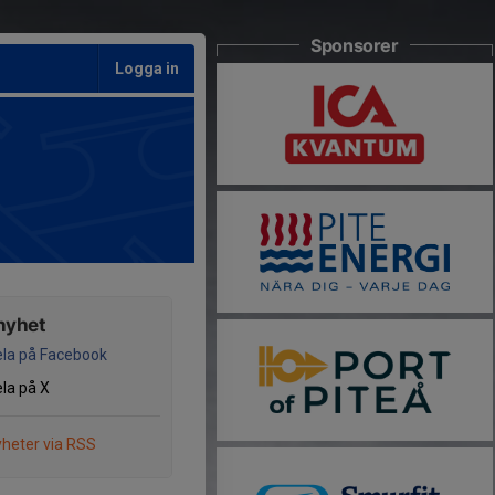
Sponsorer
Logga in
nyhet
la på Facebook
la på X
heter via RSS