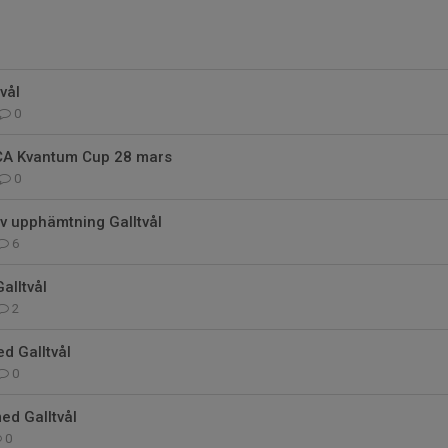
vål
0
ICA Kvantum Cup 28 mars
0
v upphämtning Galltvål
6
alltvål
2
d Galltvål
0
ed Galltvål
0