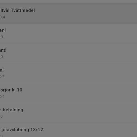
lltvål Tvättmedel
4
en!
0
nt!
0
n!
2
börjar kl 10
1
 betalning
0
julavslutning 13/12
0