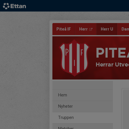
Piteå IF
Herr
Herr U
Da
PITE
Herrar Utve
Hem
Nyheter
Truppen
Matcher