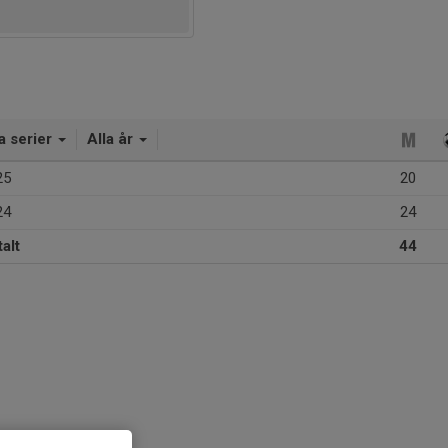
a serier
Alla år
25
20
24
24
alt
44