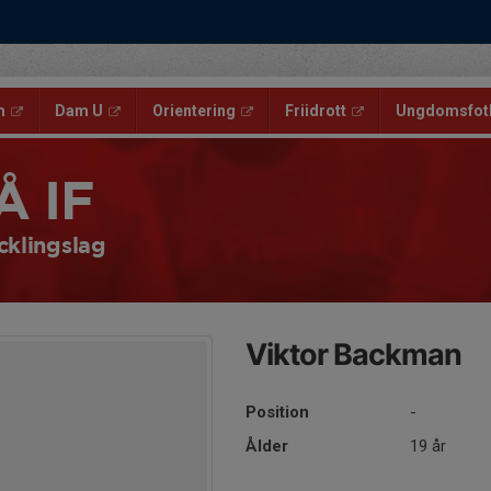
m
Dam U
Orientering
Friidrott
Ungdomsfotb
Å IF
cklingslag
Viktor Backman
Position
-
Ålder
19 år