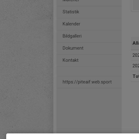
Statistik
Kalender
Bildgalleri
All
Dokument
20
Kontakt
20
Tot
https://piteaif.web.sport