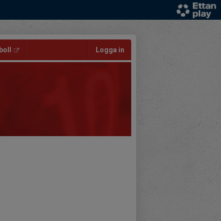
oll
Logga in