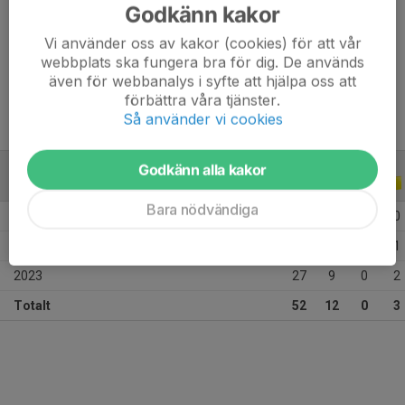
Godkänn kakor
Position
Forward
Vi använder oss av kakor (cookies) för att vår
webbplats ska fungera bra för dig. De används
Ålder
21 år
även för webbanalys i syfte att hjälpa oss att
förbättra våra tjänster.
Så använder vi cookies
Godkänn alla kakor
ALLA SERIER
ALLA ÅR
Bara nödvändiga
2025
5
0
0
0
2024
20
3
0
1
2023
27
9
0
2
Totalt
52
12
0
3