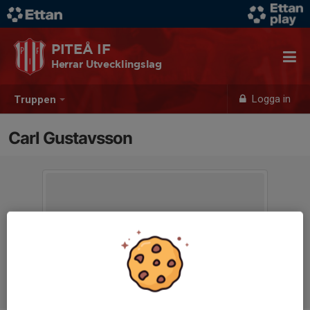
PITEÅ IF
Herrar Utvecklingslag
Logga in
Truppen
Carl Gustavsson