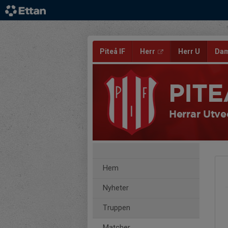
Piteå IF
Herr
Herr U
Da
PITE
Herrar Utve
Hem
Nyheter
Truppen
Matcher