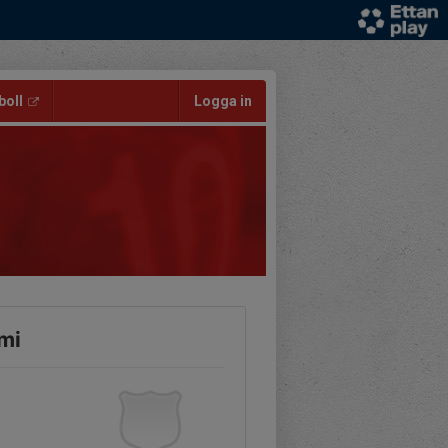
oll
Logga in
emi