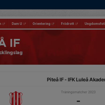
m
Dam U
Orientering
Friidrott
Ungdomsfotb
Å IF
cklingslag
Piteå IF - IFK Luleå Akad
Träningsmatcher 2023
-