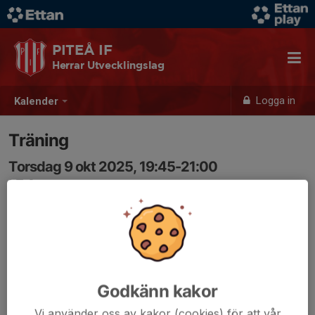
PITEÅ IF
Herrar Utvecklingslag
Logga in
Kalender
Träning
Torsdag 9 okt 2025, 19:45-21:00
LF Arena
Samling: 19:45
Godkänn kakor
Vi använder oss av kakor (cookies) för att vår