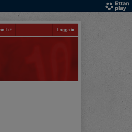
oll
Logga in