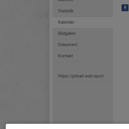
Statistik
Kalender
Bildgalleri
Dokument
Kontakt
https://piteaif.web.sport