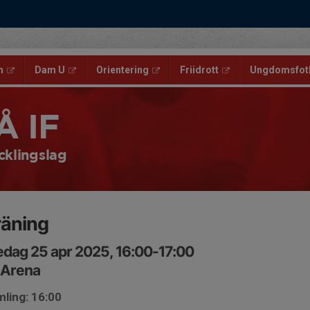
m
Dam U
Orientering
Friidrott
Ungdomsfotb
Å IF
cklingslag
räning
edag 25 apr 2025, 16:00-17:00
 Arena
ling: 16:00