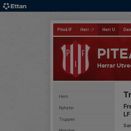
Piteå IF
Herr
Herr U
Da
PITE
Herrar Utve
T
Hem
Fr
Nyheter
LF
Truppen
Sam
Matcher