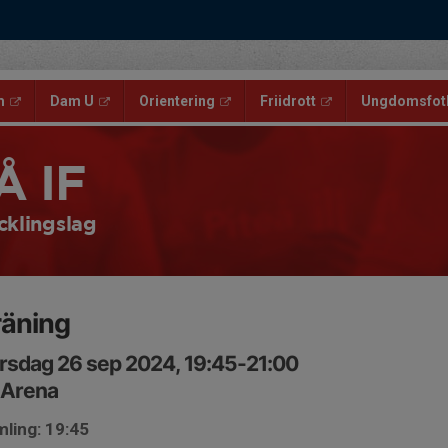
m
Dam U
Orientering
Friidrott
Ungdomsfotb
Å IF
cklingslag
räning
rsdag 26 sep 2024, 19:45-21:00
 Arena
ling: 19:45