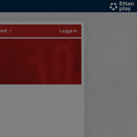
oll
Logga in