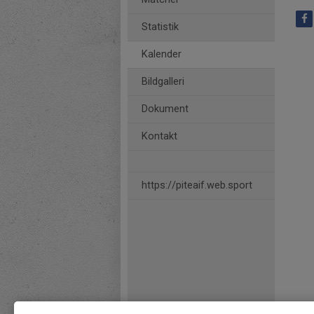
Statistik
Kalender
Bildgalleri
Dokument
Kontakt
https://piteaif.web.sport