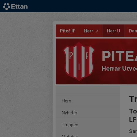
Piteå IF
Herr
Herr U
Da
PITE
Herrar Utve
T
Hem
To
Nyheter
LF
Truppen
Sam
Matcher