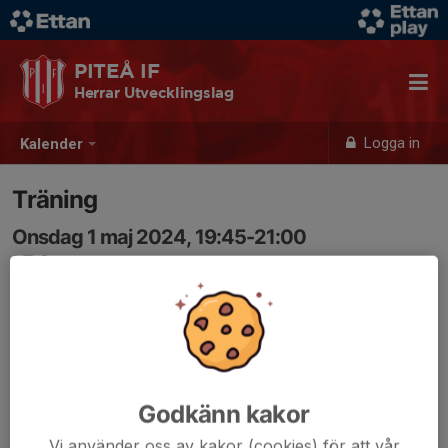
PITEÅ IF
Herrar Utvecklingslag
Logga in
Kalender
Träning
Onsdag 1 maj 2024, 19:45-21:00
LF Arena
Samling: 19:45
Godkänn kakor
Vi använder oss av kakor (cookies) för att vår