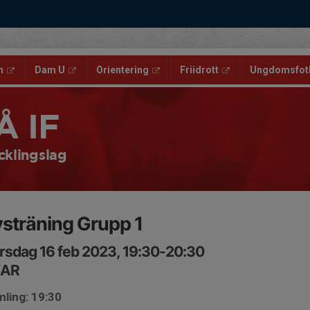
m
Dam U
Orientering
Friidrott
Ungdomsfotb
Å IF
cklingslag
sträning Grupp 1
rsdag 16 feb 2023, 19:30-20:30
TAR
ling: 19:30