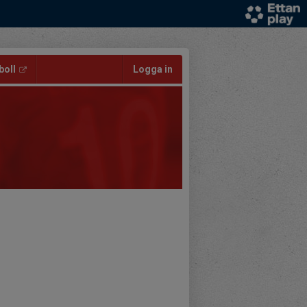
oll
Logga in