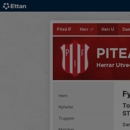
Piteå IF
Herr
Herr U
Da
PITE
Herrar Utve
Fy
Hem
To
Nyheter
S
Truppen
Sam
Matcher