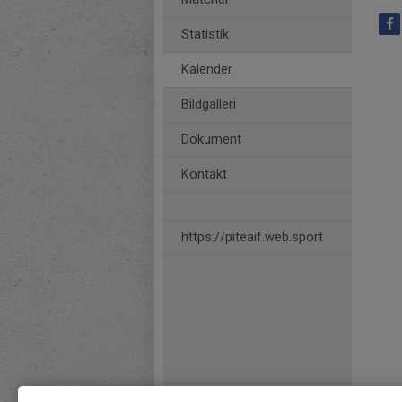
Statistik
Kalender
Bildgalleri
Dokument
Kontakt
https://piteaif.web.sport