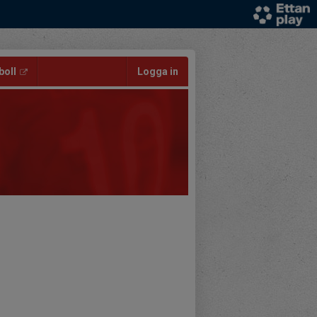
oll
Logga in