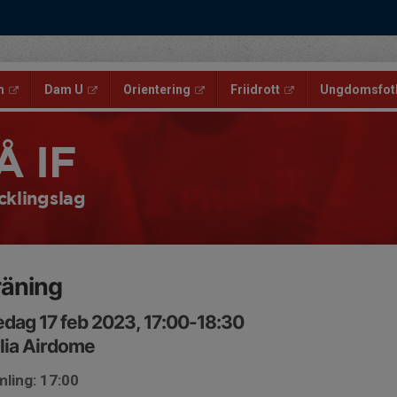
m
Dam U
Orientering
Friidrott
Ungdomsfotb
Å IF
cklingslag
räning
edag 17 feb 2023, 17:00-18:30
lia Airdome
ling: 17:00