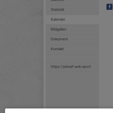
Statistik
Kalender
Bildgalleri
Dokument
Kontakt
https://piteaif.web.sport