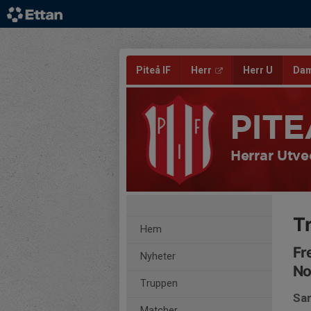
Piteå IF
Herr
Herr U
Da
PITE
Herrar Utve
T
Hem
Fr
Nyheter
No
Truppen
Sam
Matcher