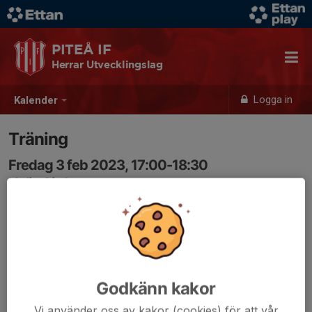
PITEÅ IF
Herrar Utvecklingslag
Logga in
Kalender
Träning
Fredag 3 feb 2023, 17:00-18:30
Nolia Airdome
Samling: 17:00
Godkänn kakor
Vi använder oss av kakor (cookies) för att vår