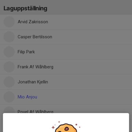
Laguppställning
Arvid Zakrisson
Casper Bertilsson
Filip Park
Frank Af Wåhlberg
Jonathan Kjellin
Mio Anjou
Povel Af Wåhlberg
Sam Agerhed