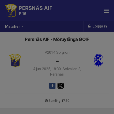
PERSNÄS AIF
P 16
Logga in
Matcher
Persnäs AIF - Mörbylånga GOIF
P2014 Sö grön
-
4 jun 2025, 18:30, Solvallen 3,
Persnäs
Samling 17:30