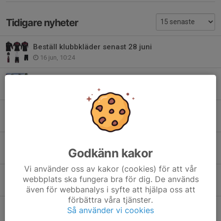
Tidigare nyheter
Beställ klubbkläder senast 28 juni
16 jun, 10:24
Oxvretsloppet 2026
5 jun, 11:07
Uppstartsträff för våren
22 mar, 15:51
Kallelse till årsmöte
Godkänn kakor
14 jan, 08:32
Vi använder oss av kakor (cookies) för att vår
God jul och gott nytt år!
webbplats ska fungera bra för dig. De används
21 dec 2025
även för webbanalys i syfte att hjälpa oss att
förbättra våra tjänster.
Aktiviteter under hösten
Så använder vi cookies
19 aug 2025