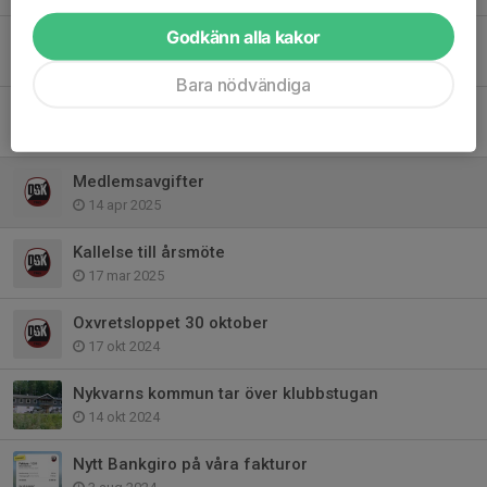
Godkänn alla kakor
Fira 60-årsjubileum med Oxvretens SK
4 jul 2025
Bara nödvändiga
Oxvretsjoggen - sommar 2025
15 jun 2025
Medlemsavgifter
14 apr 2025
Kallelse till årsmöte
17 mar 2025
Oxvretsloppet 30 oktober
17 okt 2024
Nykvarns kommun tar över klubbstugan
14 okt 2024
Nytt Bankgiro på våra fakturor