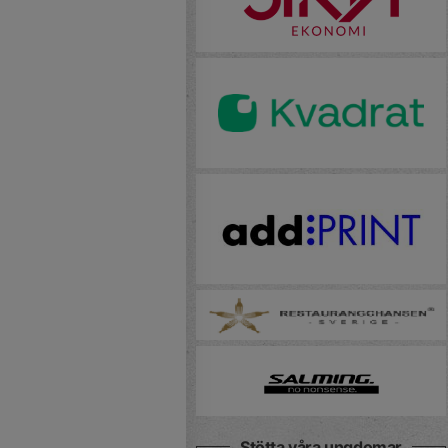
Stötta våra ungdomar