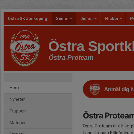
Östra SK Jönköping
Senior
Junior
Flickor
P
Östra Sportk
Östra Proteam
Hem
Anmäl dig h
Nyheter
Truppen
Östra Protea
Matcher
Östra Proteam är ett korp
Laget tränar i Kålgården oc