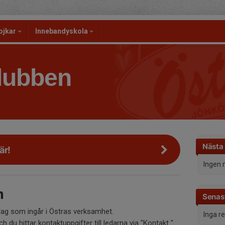
ojkar
Innebandyskola
lubben
Nästa
är!
Ingen 
m
Senast
lag som ingår i Östras verksamhet.
Inga r
h du hittar kontaktuppgifter till ledarna via "Kontakt "