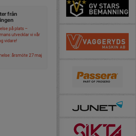
er från
ningen
else på plats –
mmans utvecklar vi vår
ng vidare!
else: årsmöte 27 maj