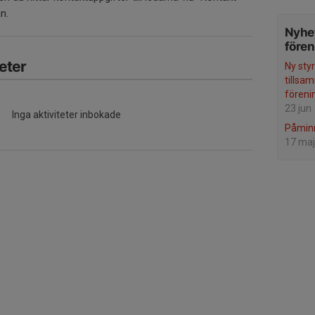
n.
Nyhet
före
eter
Ny styr
tillsa
föreni
23 jun
Inga aktiviteter inbokade
Påminn
17 maj