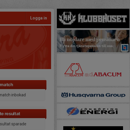
Logga in
 match
match inbokad
e resultat
esultat sparade