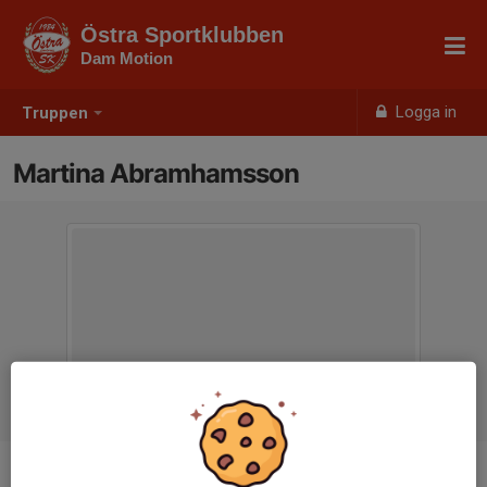
Östra Sportklubben
Dam Motion
Logga in
Truppen
Martina Abramhamsson
Position
-