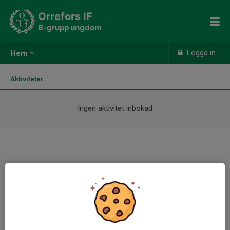
Orrefors IF
B-grupp ungdom
Logga in
Hem
Aktiviteter
Ingen aktivitet inbokad