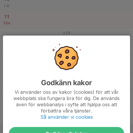
Lör
11
Sön
v.24
12
Mån
13
Tis
14
Godkänn kakor
Ons
Vi använder oss av kakor (cookies) för att vår
15
webbplats ska fungera bra för dig. De används
Tor
även för webbanalys i syfte att hjälpa oss att
förbättra våra tjänster.
16
Så använder vi cookies
Fre
17