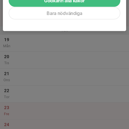
Godkänn alla kakor
Lör
Bara nödvändiga
18
Sön
v.25
19
Mån
20
Tis
21
Ons
22
Tor
23
Fre
24