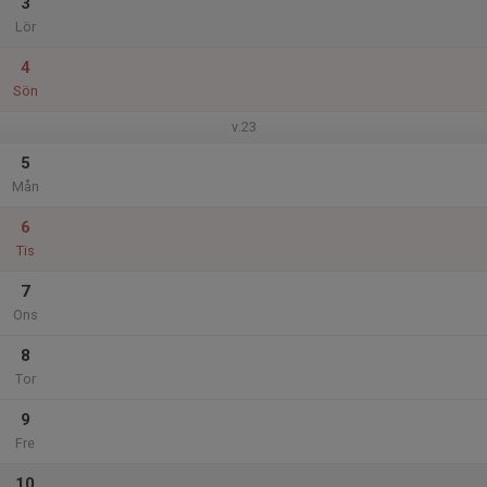
3
Lör
4
Sön
v.23
5
Mån
6
Tis
7
Ons
8
Tor
9
Fre
10