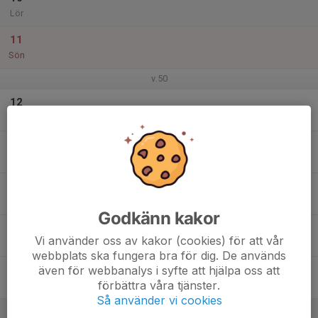
Lör
11
Sön
v.50
12
Mån
13
Tis
14
Ons
Godkänn kakor
15
Vi använder oss av kakor (cookies) för att vår
Tor
webbplats ska fungera bra för dig. De används
även för webbanalys i syfte att hjälpa oss att
16
förbättra våra tjänster.
Fre
Så använder vi cookies
17