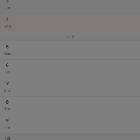
3
Lör
4
Sön
v.49
5
Mån
6
Tis
7
Ons
8
Tor
9
Fre
10