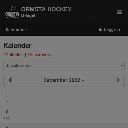
ORMSTA HOCKEY
B-laget
Logga in
Kalender
Kalender
Gå till idag
|
Prenumerera
December 2022
1
Tor
2
Fre