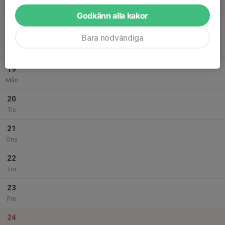
Lör
Godkänn alla kakor
18
Sön
Bara nödvändiga
v.51
19
Mån
20
Tis
21
Ons
22
Tor
23
Fre
24