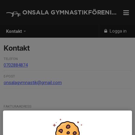
ONSALA GYMNASTIKFÖRENING
Logga in
Kontakt
Kontakt
TELEFON
0702884874
E-POST
onsalagymnastik@gmail.com
FAKTURAADRESS
Onsala GF
C/O: Jessica Carlryd
Maria Gärdes Väg 18
439 33 Onsala