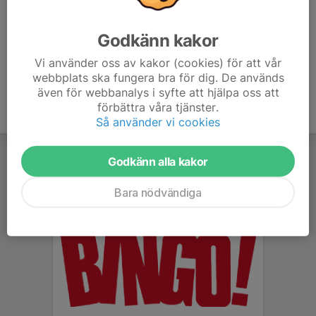
Önnereds IK på Donsö 1980 (Bild: www.skargardsfotboll.se)
Godkänn kakor
På följande sidor kan du läsa mer om klubbens historia,
styrelsen och verksamheten i föreningen.
Vi använder oss av kakor (cookies) för att vår
webbplats ska fungera bra för dig. De används
även för webbanalys i syfte att hjälpa oss att
förbättra våra tjänster.
Så använder vi cookies
Godkänn alla kakor
Bara nödvändiga