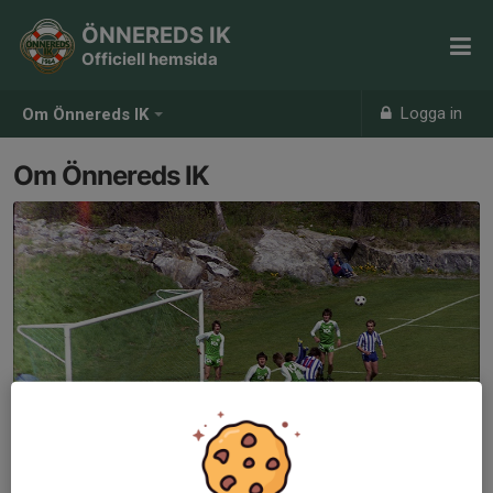
ÖNNEREDS IK
Officiell hemsida
Logga in
Om Önnereds IK
Om Önnereds IK