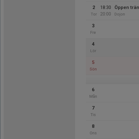
2
18:30
Öppen trän
20:00
Tor
Dojon
3
Fre
4
Lör
5
Sön
6
Mån
7
Tis
8
Ons