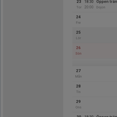
23
18:30
Öppen trän
20:00
Tor
Dojon
24
Fre
25
Lör
26
Sön
27
Mån
28
Tis
29
Ons