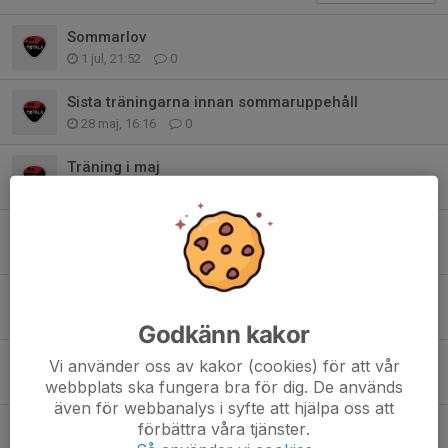
Sommarlov
1 jul, 21:52
0
Sista träningarna innan sommaruppehåll
28 maj, 16:16
0
Träning i maj
4 maj, 13:56
0
Fortsatt vinterträning, mars
8 mar, 15:43
0
Fortsatt träning inomhus
3 feb, 17:08
0
Godkänn kakor
Ungdomsträning, start v3
Vi använder oss av kakor (cookies) för att vår
8 jan, 17:28
0
webbplats ska fungera bra för dig. De används
även för webbanalys i syfte att hjälpa oss att
Träning inomhus och utomhus
förbättra våra tjänster.