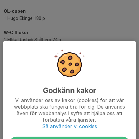
OL-cupen
1 Hugo Ekinge 180 p
W-C flickor
1 Ellika Rashidi Stålberg 24 p
2 Nauzika Kasza Rånby 10 p
3 Ellen Ekinge 7 p
W-C pojkar
1 Oliver Höög 225 p
2 William Svartling 174+12 p
Godkänn kakor
3 Filip Höög 174+11 p
Vi använder oss av kakor (cookies) för att vår
Sten-å Damer
webbplats ska fungera bra för dig. De används
1 Anni Gunnarstorp 300 p
även för webbanalys i syfte att hjälpa oss att
2 Mona Petersen 187 p
förbättra våra tjänster.
3 Karin Bengtsson 65 p
Så använder vi cookies