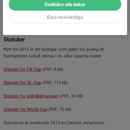
Sten-å Herrar
Godkänn alla kakor
1 Johan Pettersson 300 p
2 Uno Berg 291 p
Bara nödvändiga
3 Jerry Martinsson 271 p
Statuter
Nytt för 2013 är att tävlingar som gäller för poäng till
Sverigelistan också räknas i de olika cuperna nedan.
Statuter för FA-Cup
(PDF, 8 kB)
Statuter för OL-Cup
(PDF, 119 kB)
Statuter för Stenålderscupen
(PDF, 26 kB)
Statuter för World-Cup
(PDF, 72 kB)
Statuterna är reviderade 2013 av Christer Johansson.