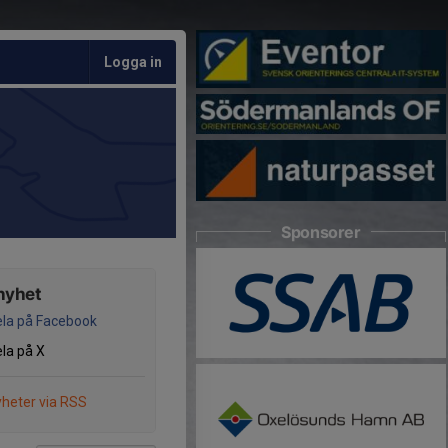
Logga in
Sponsorer
nyhet
la på Facebook
la på X
heter via RSS