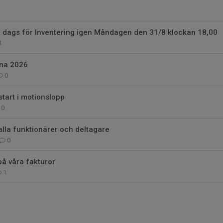
t dags för Inventering igen Måndagen den 31/8 klockan 18,00
1
na 2026
0
start i motionslopp
0
 alla funktionärer och deltagare
0
på våra fakturor
1