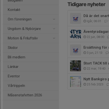
Bildgalleri
Tidigare nyheter
Kontakt
Då är det snar
Om föreningen
Igår, 06:01
Ungdom & Nybörjare
Äventyrsdagar
22 jun, 08:00
Motion & Friluftsliv
Ersättning för 
Skidor
3 jun, 21:13
Bli medlem
Stort TACK till
Länkar
22 mar, 19:40
Eventor
Nytt Bankgiro 
25 feb 2023
Vårtrippeln
Måsenstafetten 2026