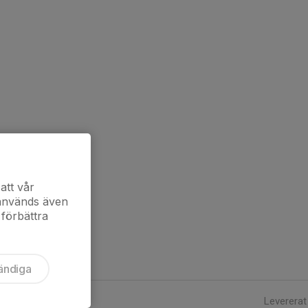
att vår
 används även
 förbättra
ändiga
Levererat