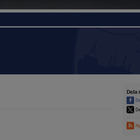
Dela 
De
De
Ny