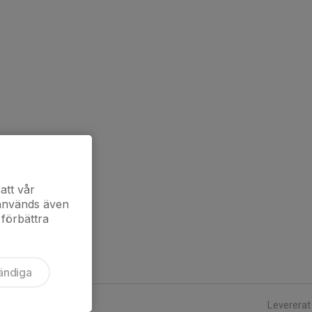
att vår
 används även
 förbättra
ändiga
Levererat