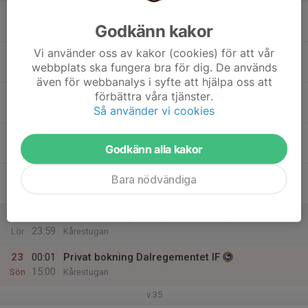
17
14:00
Hitta ut
Godkänn kakor
18:00
Mån
Kårestugan
Vi använder oss av kakor (cookies) för att vår
18
webbplats ska fungera bra för dig. De används
Tis
även för webbanalys i syfte att hjälpa oss att
19
förbättra våra tjänster.
Så använder vi cookies
Ons
20
Godkänn alla kakor
Tor
21
15:00
Privat bokning Dalregementet IF
Bara nödvändiga
23:59
Fre
Kårestugan
22
00:01
Privat bokning Dalregementet IF
23:59
Lör
Kårestugan
23
00:01
Privat bokning Dalregementet IF
15:00
Sön
Kårestugan
v.35