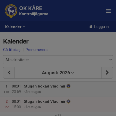
OK KÅRE
Kontrolljägarna
Logga in
Kalender
Kalender
Gå till idag
|
Prenumerera
Augusti 2026
1
00:01
Stugan bokad Vladimir
23:59
Lör
Kårestugan
2
00:01
Stugan bokad Vladimir
15:00
Sön
Kårestugan
v.32