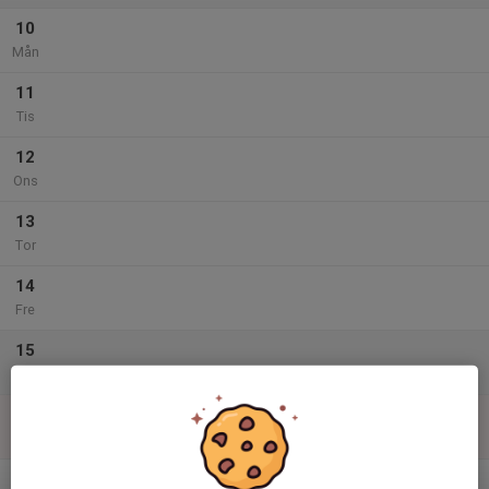
10
Mån
11
Tis
12
Ons
13
Tor
14
Fre
15
Lör
16
Sön
v.34